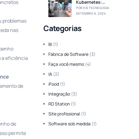
oncretos
Kubernetes:
Otimizando a
POR KSI TECNOLOGIA
Implantação de
SETEMBRO 6, 2024
Aplicações
ou problemas
Categorias
ueda nas
BI
(1)
mpenho
Fábrica de Software
(3)
 a eficiência
Faça você mesmo
(4)
IA
(2)
ance
iFood
(1)
ciamento de
Integração
(3)
RD Station
(1)
Site profissional
(1)
enho de
Software sob medida
(1)
Isso permite