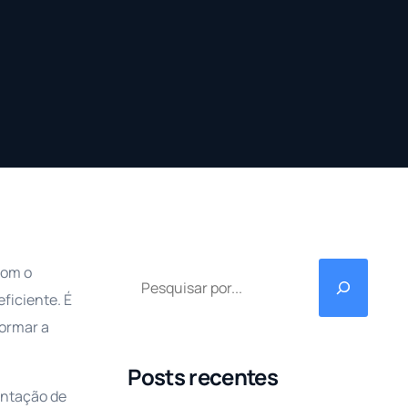
Com o
ficiente. É
formar a
Posts recentes
entação de