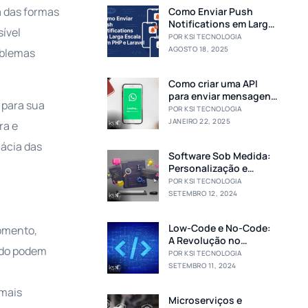
 das formas
Como Enviar Push
Notifications em Larga
sível
Escala com PHP e
POR KSI TECNOLOGIA
Laravel
AGOSTO 18, 2025
oblemas
Como criar uma API
para enviar mensagens
 para sua
no WhatsApp Sem usar
POR KSI TECNOLOGIA
a plataforma oficial
JANEIRO 22, 2025
ra e
cácia das
Software Sob Medida:
Personalização e
Eficiência para o Seu
POR KSI TECNOLOGIA
Negócio
SETEMBRO 12, 2024
Low-Code e No-Code:
omento,
A Revolução no
ado podem
Desenvolvimento de
POR KSI TECNOLOGIA
Software
SETEMBRO 11, 2024
 mais
Microserviços e