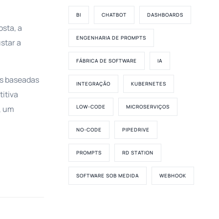
BI
CHATBOT
DASHBOARDS
sta, a
ENGENHARIA DE PROMPTS
star a
FÁBRICA DE SOFTWARE
IA
es baseadas
INTEGRAÇÃO
KUBERNETES
itiva
LOW-CODE
MICROSERVIÇOS
, um
NO-CODE
PIPEDRIVE
PROMPTS
RD STATION
SOFTWARE SOB MEDIDA
WEBHOOK