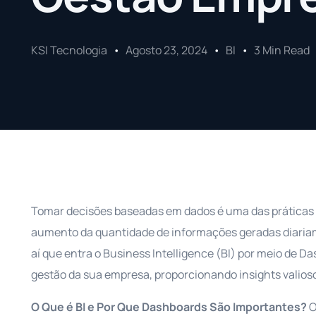
KSI Tecnologia
Agosto 23, 2024
BI
3 Min Read
Tomar decisões baseadas em dados é uma das práticas 
aumento da quantidade de informações geradas diariame
aí que entra o Business Intelligence (BI) por meio de
gestão da sua empresa, proporcionando insights valioso
O Que é BI e Por Que Dashboards São Importantes?