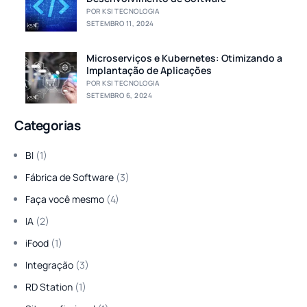
POR KSI TECNOLOGIA
SETEMBRO 11, 2024
Microserviços e Kubernetes: Otimizando a
Implantação de Aplicações
POR KSI TECNOLOGIA
SETEMBRO 6, 2024
Categorias
BI
(1)
Fábrica de Software
(3)
Faça você mesmo
(4)
IA
(2)
iFood
(1)
Integração
(3)
RD Station
(1)