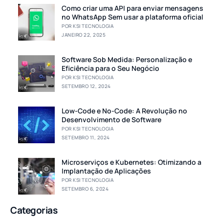
Como criar uma API para enviar mensagens
no WhatsApp Sem usar a plataforma oficial
POR KSI TECNOLOGIA
JANEIRO 22, 2025
Software Sob Medida: Personalização e
Eficiência para o Seu Negócio
POR KSI TECNOLOGIA
SETEMBRO 12, 2024
Low-Code e No-Code: A Revolução no
Desenvolvimento de Software
POR KSI TECNOLOGIA
SETEMBRO 11, 2024
Microserviços e Kubernetes: Otimizando a
Implantação de Aplicações
POR KSI TECNOLOGIA
SETEMBRO 6, 2024
Categorias