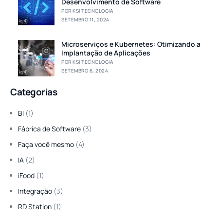
Desenvolvimento de Software
POR KSI TECNOLOGIA
SETEMBRO 11, 2024
Microserviços e Kubernetes: Otimizando a
Implantação de Aplicações
POR KSI TECNOLOGIA
SETEMBRO 6, 2024
Categorias
BI
(1)
Fábrica de Software
(3)
Faça você mesmo
(4)
IA
(2)
iFood
(1)
Integração
(3)
RD Station
(1)