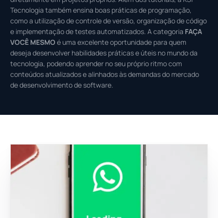
Tecnologia também ensina boas práticas de programação,
como a utilização de controle de versão, organização de código
e implementação de testes automatizados. A categoria
FAÇA
VOCÊ MESMO
é uma excelente oportunidade para quem
deseja desenvolver habilidades práticas e úteis no mundo da
tecnologia, podendo aprender no seu próprio ritmo com
conteúdos atualizados e alinhados às demandas do mercado
de desenvolvimento de software.